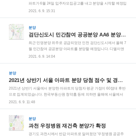
기: 2023.11 청약가점제 100%를 적용하는 전용면적 85㎡이하
파트가 6월 24일 입주자모집공고를 내고 분양을 시작할 예정입
224 세대와 추첨제 50%로 당첨자를 선정하는 전용 85㎡ 초과
니다. 현재 양주 회천신도시 센트럴아리스타는 기관추천 특별
2021. 6. 9. 15:31
(107㎡~191㎡) 39세대가 예정되어 있..
공급을 진행 중에 있습니다. 분양 일정(예정) 입주자모집공고일:
2021.06.24 견본주택 개고나일: 2021.06.25 특별공급 인터넷
청약: 2021.07.05 08:00~17:00 특별공급 견본주택: 2021.07.05
분양
10:00~14:00 당첨자 및 동 호수 발표일: 2021.07.13 양주 회천
검단신도시 민간참여 공공분양 AA6 분양일정 공개
신도시 센트럴아리스타 사업지: 양주 회천신도시 덕계역 인근
최근 민영분양 위주로 공급되었던 인천 검단신도시에서 올해 7
상업용지(E6-2-1, 2BL) 분양 세대수: 전용면적 84㎡ 타입 97세
월 민간참여 공공분양 아파트를 분양할 예정입니다. 디엘이앤
대 일반 분양 입지는 다음과 같습니다. 회천신도시 센트럴아르
씨는 'e편한세상' 홈페이지를 통해서 해당 사업지 AA6블록의 분
2021. 6. 9. 14:04
스타는 지하철 1호선 덕계역이 도보 1~..
양 일정을 공개하였습니다. 검단신도시 공공분양 단지: 인천 서
구 당하동 223-1 검단신도시 AA6BL 현장 분양 세대수: 전용면
분양
적 59㎡ 822세대 분양(예정) 입지 해당 AA6BL 현장은 바로 인
근에 예정지인 검단1고등학교, 검단1중학교, 검단1초등학교,
2021년 상반기 서울 아파트 분양 당첨 점수 및 경쟁률
검단2초등학교 등이 있으며, 인천 영어마을도 존재합니다. 또한
2021년 상반기 서울에서 분양한 아파트의 당첨자 평균 가점이 60점대 후반
바로 위쪽으로는 기존에 있던 원당지구가 존재하여 입주 초기
으로 집계되었습니다. 한국부동산원 청약홈 등에 의하면 올해에 서울에서
에도 주변 인프라를 이용할 수 있는 장점이 있습니다. 그리고 신
분양한 단지 여섯 곳(전용면적 85㎡이하) 당첨자 평균 가점이 67.17점으로
2021. 6. 9. 11:48
설역인 101역이 도보 약 15분 거리에 위치하고 있습니다. 주변
나타났습니다. 일반공급 기준 2021년 서울 아파트 분양의 경쟁률 및 당첨 점
아파트 경쟁률 올해 분양..
수를 알아보겠습니다. 고덕강일제일풍경채 경쟁률 및 점수 일반공급 1순위
491가구 모집 73,769명 접수 평균 경쟁률 150대 1 84A 타입(96가구): 최저
분양
74점, 최고 82점, 평균 74.83점 자양하늘채 베르 경쟁률 및 점수 일반공급 1
과천 우정병원 재건축 분양가 확정
순위 27가구 모집 9,919명 접수 평균 경쟁률 367대 1 주택형(세대수) 지역
경기도 과천시에서 반값 아파트로 알려졌던 '우정병원 공공주