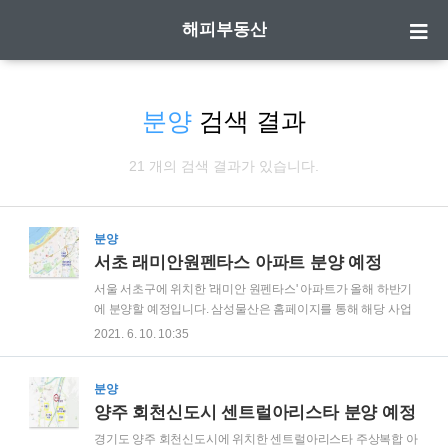
해피부동산
분양
검색 결과
21 개의 검색 결과가 있습니다.
분양
서초 래미안원펜타스 아파트 분양 예정
서울 서초구에 위치한 '래미안 원펜타스' 아파트가 올해 하반기
에 분양할 예정입니다. 삼성물산은 홈페이지를 통해 해당 사업
지에 대한 분양일정과 주택형 타입별 일반분양 세대 수 등을 공
2021. 6. 10. 10:35
개하였습니다. 래미안원펜타스 위치: 서울특별시 서초구 반포
동 12번지 일대 세대정보: 총 641 세대(일반분양 263 세대) 규
모: 총 6개당(지하 4층 ~ 최고 35층) 일반분양 주택형(전용면적):
분양
59㎡ (8세대), 84㎡ (216세대), 107㎡ (17세대), 137㎡ (12세
양주 회천신도시 센트럴아리스타 분양 예정
대), 191㎡ (10세대) 분양예정시기: 2021년 하반기 입주예정시
경기도 양주 회천신도시에 위치한 센트럴아리스타 주상복합 아